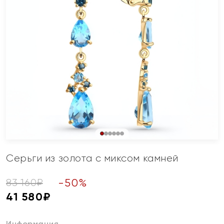
Серьги из золота с миксом камней
-
50
%
83 160
₽
41 580
₽
Информация