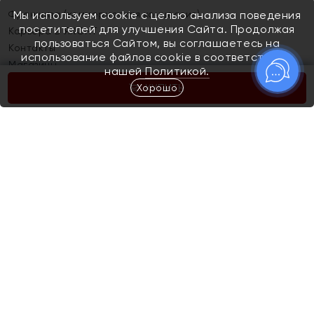
Франшиза (коммерческая концессия)
Мы используем cookie с целью анализа поведения
посетителей для улучшения Сайта. Продолжая
Карьера в ЯХОНТ
пользоваться Сайтом, вы соглашаетесь на
Контакты
использование файлов cookie в соответствии с
Магазины
нашей
Политикой.
Хорошо
КУПИТЬ
Покупателям
Как определить размер украшения
Киров
Акции
Магазины
Скупка и обмен золота
Отзывы
Электронный подарочный сертификат
Помолвка и свадьба
Правила пользования Электронным
Каталог
подарочным сертификатом «Яхонт»
Новинки
Доставка и оплата
Акции
Скупка и обмен золота
Доставка и оплата