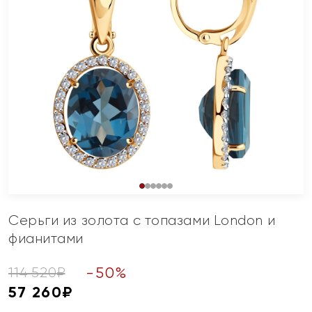
Серьги из золота с топазами London и
фианитами
-
50
%
114 520
₽
57 260
₽