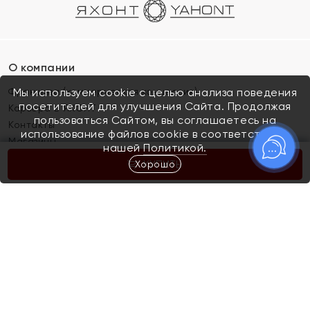
О компании
Франшиза (коммерческая концессия)
Мы используем cookie с целью анализа поведения
посетителей для улучшения Сайта. Продолжая
Карьера в ЯХОНТ
пользоваться Сайтом, вы соглашаетесь на
Контакты
использование файлов cookie в соответствии с
Магазины
нашей
Политикой.
Хорошо
КУПИТЬ
Покупателям
Как определить размер украшения
Киров
Акции
Магазины
Скупка и обмен золота
Отзывы
Электронный подарочный сертификат
Помолвка и свадьба
Правила пользования Электронным
Каталог
подарочным сертификатом «Яхонт»