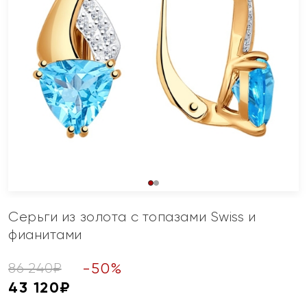
Серьги из золота с топазами Swiss и
фианитами
-
50
%
86 240
₽
43 120
₽