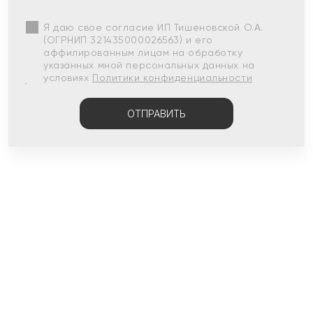
Я даю свое согласие ИП Тишеновской О.А.
(ОГРНИП 321435000026563) и его
аффилированным лицам на обработку
указанных мной персональных данных на
условиях
Политики конфиденциальности
ОТПРАВИТЬ