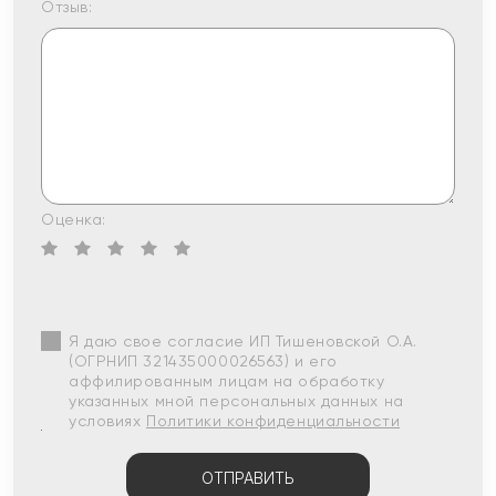
Отзыв:
Оценка:
Я даю свое согласие ИП Тишеновской О.А.
(ОГРНИП 321435000026563) и его
аффилированным лицам на обработку
указанных мной персональных данных на
условиях
Политики конфиденциальности
ОТПРАВИТЬ