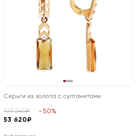
Серьги из золота с султанитами
-
50
%
107 240
₽
53 620
₽
Информация