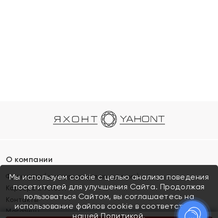
О компании
Франшиза (коммерческая концессия)
Мы используем cookie с целью анализа поведения
посетителей для улучшения Сайта. Продолжая
Карьера в ЯХОНТ
пользоваться Сайтом, вы соглашаетесь на
Контакты
использование файлов cookie в соответствии с
Магазины
нашей
Политикой.