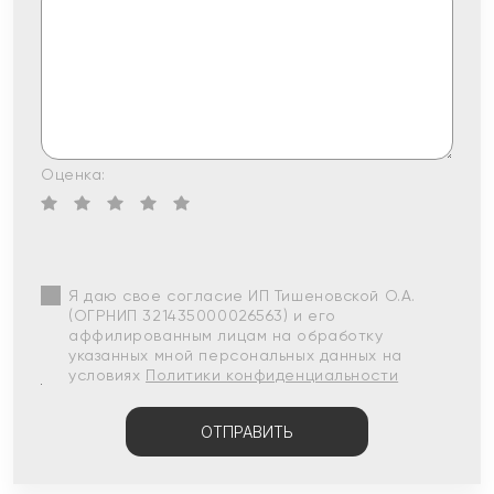
Оценка:
Я даю свое согласие ИП Тишеновской О.А.
(ОГРНИП 321435000026563) и его
аффилированным лицам на обработку
указанных мной персональных данных на
условиях
Политики конфиденциальности
ОТПРАВИТЬ