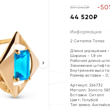
-
50
89 040
₽
44 520
₽
Информация
2 Ситалла Топаз
Длина украшения - 
Ширина - 1,8 см
Рабочая длина штиф
Занижение штифта -
Внутренняя высота с
Размер вставки - 0,7
Артикул: 266732
Металл:
Золото 58
Вставки:
Ситалл
Цвет:
Голубой
Тип замка:
Английс