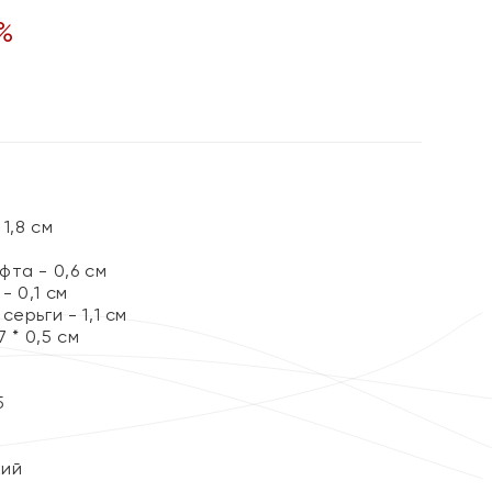
%
1,8 см
та - 0,6 см
 0,1 см
ерьги - 1,1 см
 * 0,5 см
5
кий