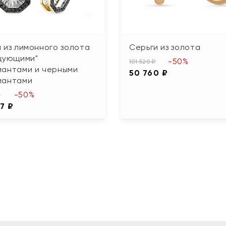
 из лимонного золота
Серьги из золота
нцующими"
-50%
101 520 ₽
иантами и черными
50 760 ₽
иантами
-50%
₽
7 ₽