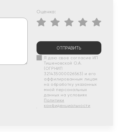
Оценка:
ОТПРАВИТЬ
Я даю свое согласие ИП
Тишеновской О.А.
(ОГРНИП
321435000026563) и его
аффилированным лицам
на обработку указанных
мной персональных
данных на условиях
Политики
конфиденциальности