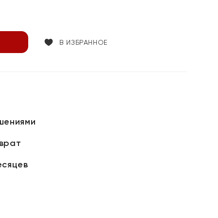
В ИЗБРАННОЕ
шениями
зврат
есяцев