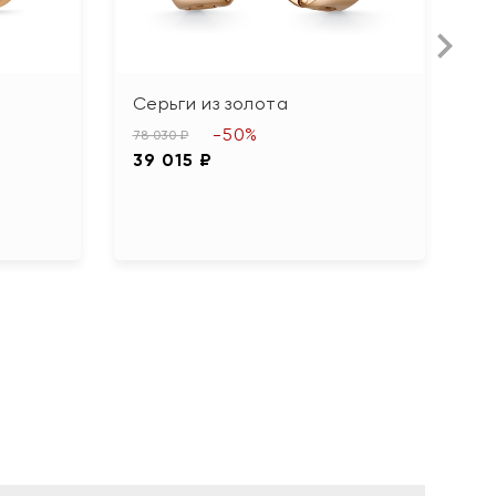
Серьги из золота
С
ф
-50%
78 030 ₽
39 015 ₽
65
3