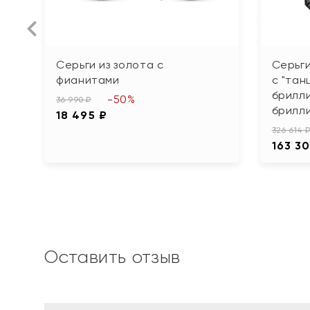
Серьги из золота с
Серьги
фианитами
с "та
брилл
-50%
36 990 ₽
брилл
18 495 ₽
326 614 
163 30
Оставить отзыв