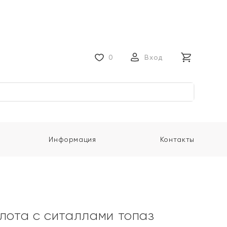
0
Вход
Информация
Контакты
олота с ситаллами топаз