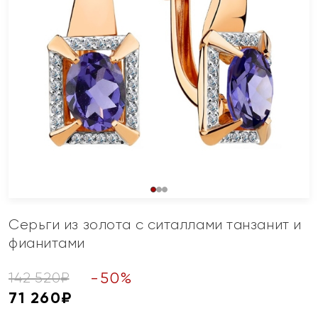
Серьги из золота с ситаллами танзанит и
фианитами
-
50
%
142 520
₽
71 260
₽