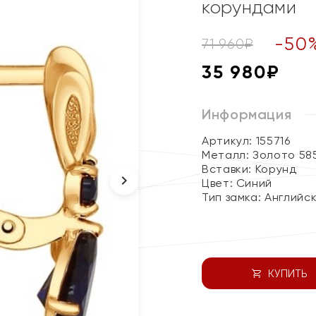
корундами
-
50
71 960
₽
35 980
₽
Информация
Артикул: 155716
Металл:
Золото 58
Вставки:
Корунд
Цвет:
Синий
Тип замка:
Английс
КУПИТЬ