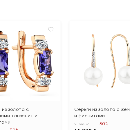
 из золота с
Серьги из золота с же
ами танзанит и
и фианитами
тами
-50%
91 840 ₽