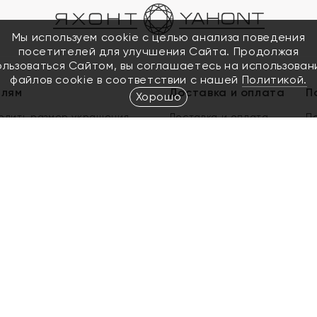
Мы используем cookie с целью анализа поведения
посетителей для улучшения Сайта. Продолжая
ользоваться Сайтом, вы соглашаетесь на использован
файлов cookie в соответствии с нашей
Политикой.
елям
Доставка и оплата
П
Хорошо
елить размер украшения
Доставка и оплата
П
п
обмен золота
ый подарочный сертификат
ользования Электронным
м сертификатом «Яхонт»