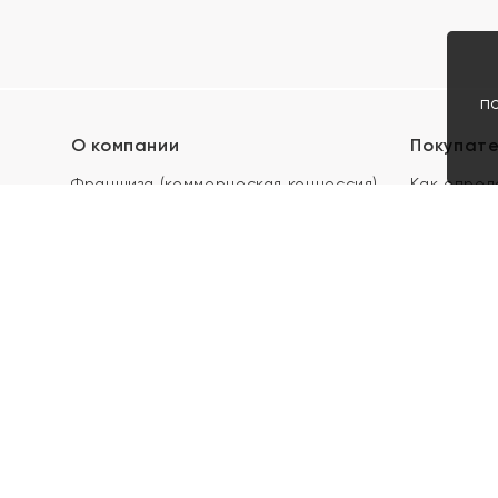
п
О компании
Покупат
Франшиза (коммерческая концессия)
Как опред
Карьера в ЯХОНТ
Акции
Контакты
Скупка и 
Магазины
Отзывы
Электронн
Правила п
подарочны