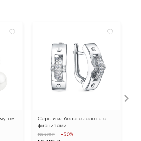
мчугом
Серьги из белого золота с
С
фианитами
б
-50%
105 570 ₽
65