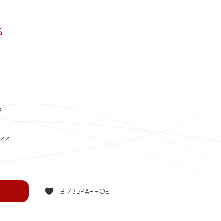
%
5
кий
В ИЗБРАННОЕ