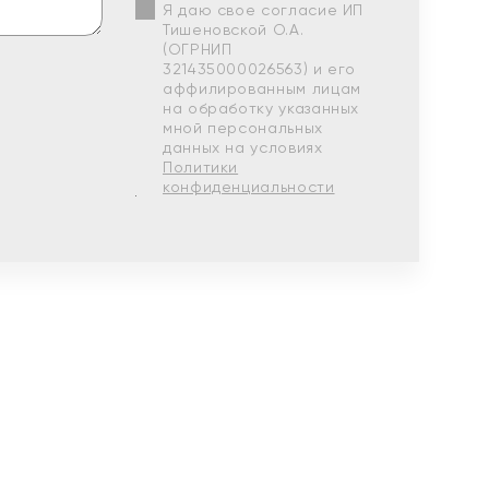
Я даю свое согласие ИП
Тишеновской О.А.
(ОГРНИП
321435000026563) и его
аффилированным лицам
на обработку указанных
мной персональных
данных на условиях
Политики
конфиденциальности