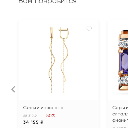
Вам понравится
Серьги из золота
Серьги
ситалл
-50%
68 310 ₽
фиани
34 155 ₽