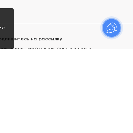
ие
одпишитесь на рассылку
одпишитесь, чтобы узнать больше о новых
оступлениях, новостях и спецпредложениях Яхонт!
Я даю свое согласие ИП Тишеновской О.А.
(ОГРНИП 321435000026563) и его
аффилированным лицам на обработку указанных
мной персональных данных на условиях
Политики