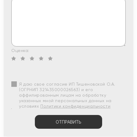
Оценка:
Я даю свое согласие ИП Тишеновской О.А.
(ОГРНИП 321435000026563) и его
аффилированным лицам на обработку
указанных мной персональных данных на
условиях
Политики конфиденциальности
ОТПРАВИТЬ