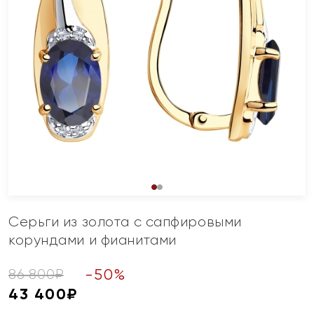
Серьги из золота с сапфировыми
корундами и фианитами
-
50
%
86 800
₽
43 400
₽