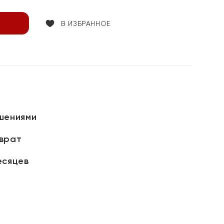
В ИЗБРАННОЕ
шениями
зврат
есяцев