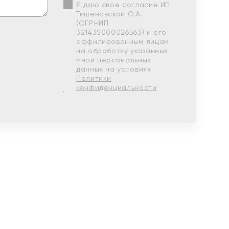
Я даю свое согласие ИП
Тишеновской О.А.
(ОГРНИП
321435000026563) и его
аффилированным лицам
на обработку указанных
мной персональных
данных на условиях
Политики
конфиденциальности