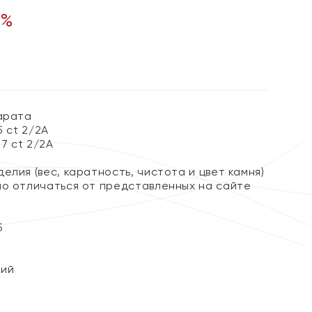
%
карата
5 ct 2/2А
07 ct 2/2А
елия (вес, каратность, чистота и цвет камня)
но отличаться от представленных на сайте
5
кий