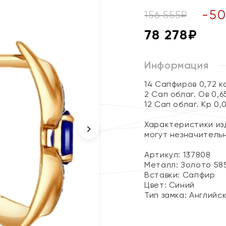
-
50
156 555
₽
78 278
₽
Информация
14 Сапфиров 0,72 
2 Сап облаг. Ов 0,6
12 Сап облаг. Кр 0,
Характеристики изд
могут незначитель
Артикул: 137808
Металл:
Золото 58
Вставки:
Сапфир
Цвет:
Синий
Тип замка:
Английс