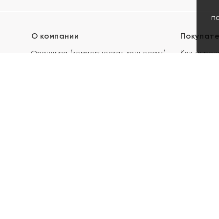
п
О компании
Покупат
Франшиза (коммерческая концессия)
Как опред
Карьера в ЯХОНТ
Акции
Контакты
Скупка и 
Магазины
Отзывы
Электронн
Правила п
подарочны