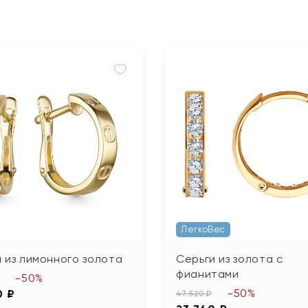
ЛегкоВес
 из лимонного золота
Серьги из золота с
фианитами
-50%
-50%
0 ₽
47 520 ₽