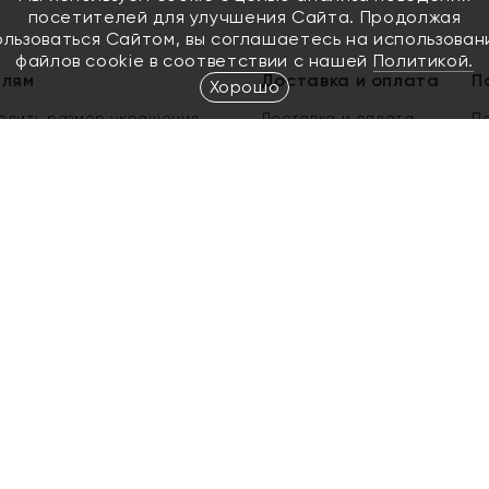
посетителей для улучшения Сайта. Продолжая
ользоваться Сайтом, вы соглашаетесь на использован
файлов cookie в соответствии с нашей
Политикой.
елям
Доставка и оплата
П
Хорошо
елить размер украшения
Доставка и оплата
П
п
обмен золота
ый подарочный сертификат
ользования Электронным
м сертификатом «Яхонт»