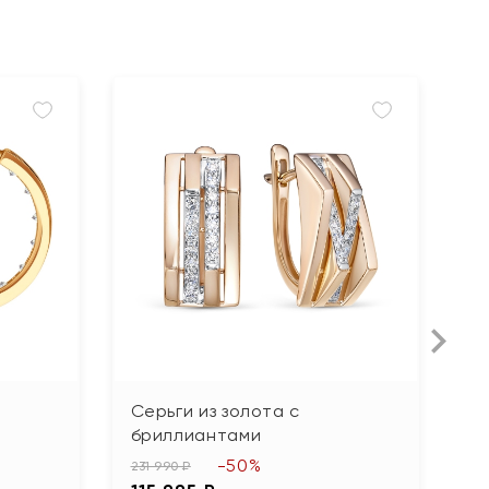
Серьги из золота с
С
бриллиантами
ф
-50%
231 990 ₽
63