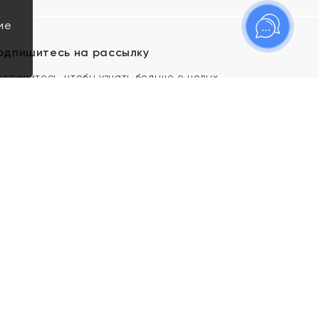
ие
одпишитесь на рассылку
одпишитесь, чтобы узнать больше о новых
оступлениях, новостях и спецпредложениях Яхонт!
Я даю свое согласие ИП Тишеновской О.А.
(ОГРНИП 321435000026563) и его
аффилированным лицам на обработку указанных
мной персональных данных на условиях
Политики
конфиденциальности