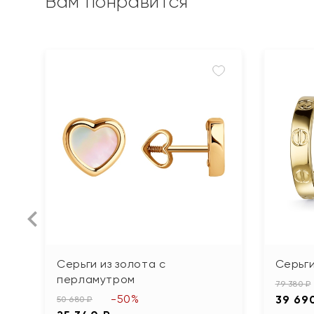
Вам понравится
Серьги из золота с
Серьги
перламутром
79 380 ₽
-50%
39 69
50 680 ₽