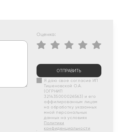
Оценка:
ОТПРАВИТЬ
Я даю свое согласие ИП
Тишеновской О.А.
(ОГРНИП
321435000026563) и его
аффилированным лицам
на обработку указанных
мной персональных
данных на условиях
Политики
конфиденциальности