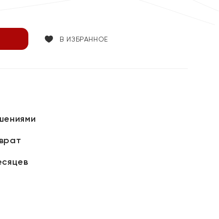
В ИЗБРАННОЕ
шениями
зврат
есяцев