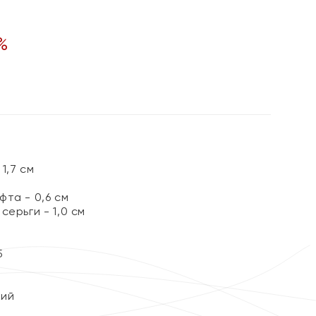
%
1,7 см
та - 0,6 см
серьги - 1,0 см
5
кий