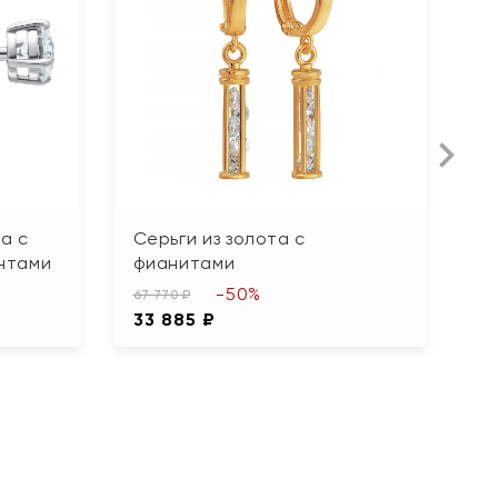
а с
Серьги из золота с
С
нтами
фианитами
12
-50%
6
67 770 ₽
33 885 ₽