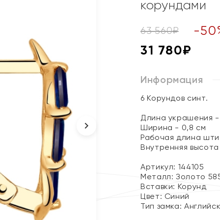
корундами
-
50
63 560
₽
31 780
₽
Информация
6 Корундов синт.
Длина украшения - 
Ширина - 0,8 см
Рабочая длина штиф
Внутренняя высота 
Артикул: 144105
Металл:
Золото 58
Вставки:
Корунд
Цвет:
Синий
Тип замка:
Английс