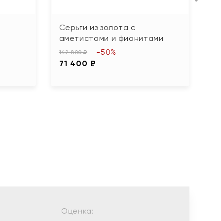
Серьги из золота с
С
аметистами и фианитами
10
-50%
5
142 800 ₽
71 400 ₽
Оценка: