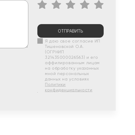
ОТПРАВИТЬ
Я даю свое согласие ИП
Тишеновской О.А.
(ОГРНИП
321435000026563) и его
аффилированным лицам
на обработку указанных
мной персональных
данных на условиях
Политики
конфиденциальности