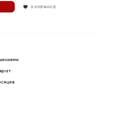
В ИЗБРАННОЕ
шениями
зврат
есяцев