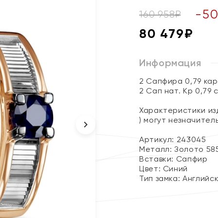
-
5
160 958
₽
80 479
₽
Информация
2 Сапфира 0,79 ка
2 Сап нат. Кр 0,79 
Характеристики изд
) могут незначите
Артикул: 243045
Металл:
Золото 58
Вставки:
Сапфир
Цвет:
Синий
Тип замка:
Английс