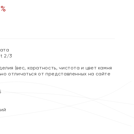
0
%
рата
ct 2/3
елия (вес, каратность, чистота и цвет камня
льно отличаться от представленных на сайте
5
кий