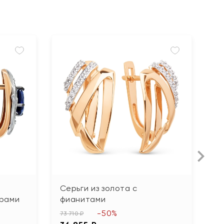
Серьги из золота с
С
ирами
фианитами
ч
-50%
73 710 ₽
36