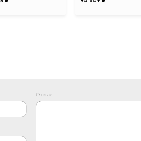
45 ₽
94 649 ₽
Отзыв: