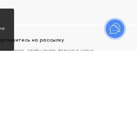
ие
одпишитесь на рассылку
одпишитесь, чтобы узнать больше о новых
оступлениях, новостях и спецпредложениях Яхонт!
Я даю свое согласие ИП Тишеновской О.А.
(ОГРНИП 321435000026563) и его
аффилированным лицам на обработку указанных
мной персональных данных на условиях
Политики