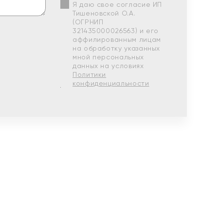
Я даю свое согласие ИП
Тишеновской О.А.
(ОГРНИП
321435000026563) и его
аффилированным лицам
на обработку указанных
мной персональных
данных на условиях
Политики
конфиденциальности