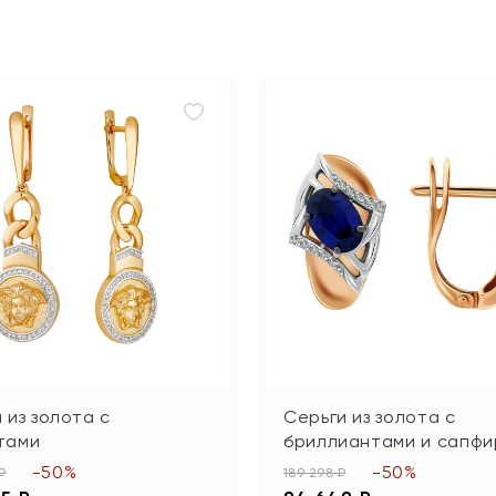
 из золота с
Серьги из золота с
тами
бриллиантами и сапф
-50%
-50%
₽
189 298 ₽