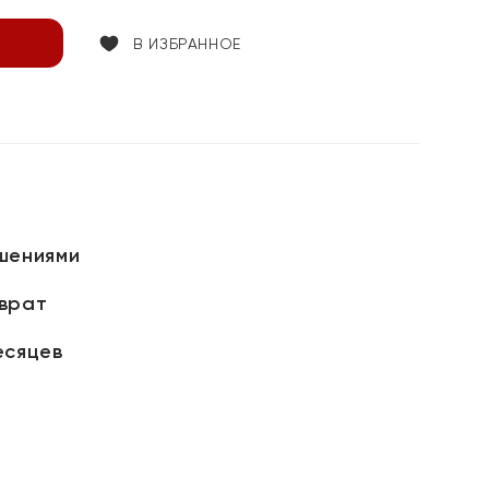
В ИЗБРАННОЕ
шениями
зврат
есяцев