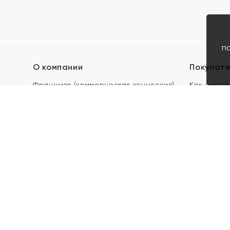
п
О компании
Покупат
Франшиза (коммерческая концессия)
Как опред
Карьера в ЯХОНТ
Акции
Контакты
Скупка и 
Магазины
Отзывы
Электронн
Правила п
подарочны