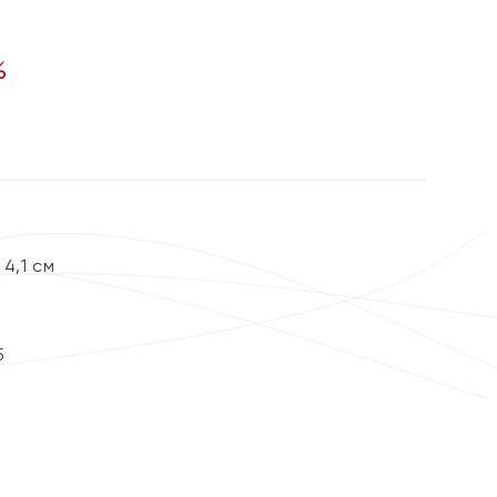
%
4,1 см
5