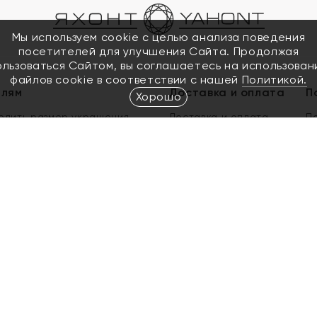
Мы используем cookie с целью анализа поведения
посетителей для улучшения Сайта. Продолжая
ользоваться Сайтом, вы соглашаетесь на использован
файлов cookie в соответствии с нашей
Политикой.
елям
Доставка и оплата
П
Хорошо
елить размер украшения
Доставка и оплата
П
п
обмен золота
ый подарочный сертификат
ользования Электронным
м сертификатом «Яхонт»