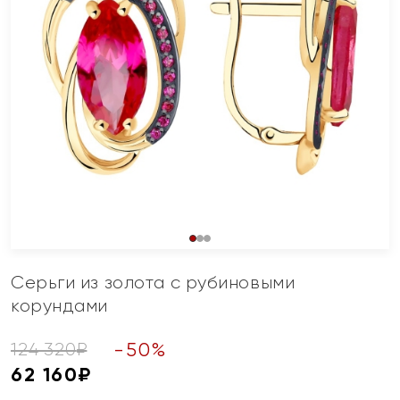
Серьги из золота с рубиновыми
корундами
-
50
%
124 320
₽
62 160
₽