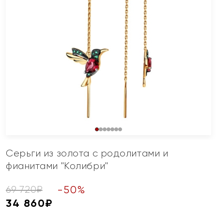
Серьги из золота с родолитами и
фианитами "Колибри"
-
50
%
69 720
₽
34 860
₽