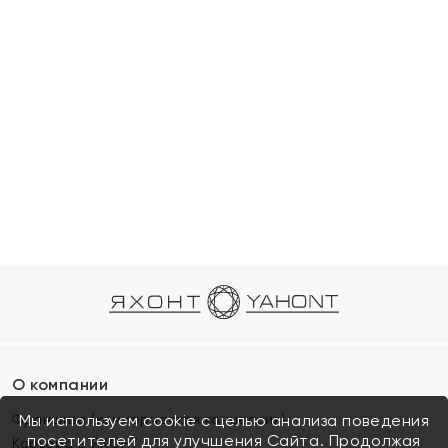
О компании
Франшиза (коммерческая концессия)
Мы используем cookie с целью анализа поведения
посетителей для улучшения Сайта. Продолжая
Карьера в ЯХОНТ