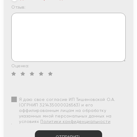
Отзыв:
Оценка:
Я даю свое согласие ИП Тишеновской О.А.
(ОГРНИП 321435000026563) и его
аффилированным лицам на обработку
указанных мной персональных данных на
условиях
Политики конфиденциальности