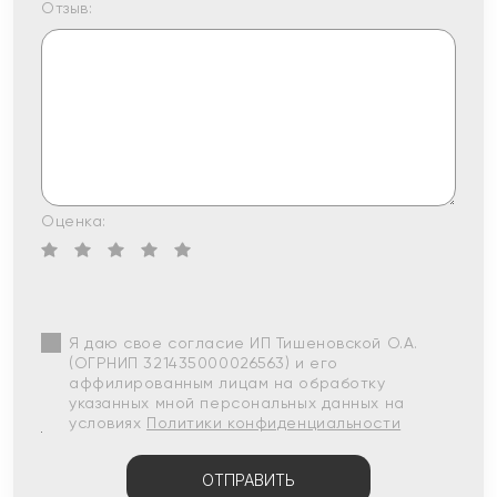
Отзыв:
Оценка:
Я даю свое согласие ИП Тишеновской О.А.
(ОГРНИП 321435000026563) и его
аффилированным лицам на обработку
указанных мной персональных данных на
условиях
Политики конфиденциальности
ОТПРАВИТЬ