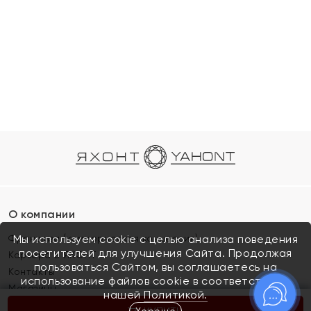
О компании
Франшиза (коммерческая концессия)
Мы используем cookie с целью анализа поведения
посетителей для улучшения Сайта. Продолжая
Карьера в ЯХОНТ
пользоваться Сайтом, вы соглашаетесь на
Контакты
использование файлов cookie в соответствии с
Магазины
нашей
Политикой.