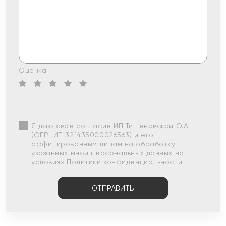
Оценка:
Я даю свое согласие ИП Тишеновской О.А.
(ОГРНИП 321435000026563) и его
аффилированным лицам на обработку
указанных мной персональных данных на
условиях
Политики конфиденциальности
ОТПРАВИТЬ