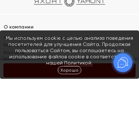
О компании
Франшиза (коммерческая концессия)
Мы используем cookie с целью анализа поведения
посетителей для улучшения Сайта. Продолжая
Карьера в ЯХОНТ
пользоваться Сайтом, вы соглашаетесь на
Контакты
использование файлов cookie в соответствии с
Магазины
нашей
Политикой.
Хорошо
КУПИТЬ
Покупателям
Как определить размер украшения
Киров
Акции
Магазины
Скупка и обмен золота
Отзывы
Электронный подарочный сертификат
Помолвка и свадьба
Правила пользования Электронным
Каталог
подарочным сертификатом «Яхонт»
Новинки