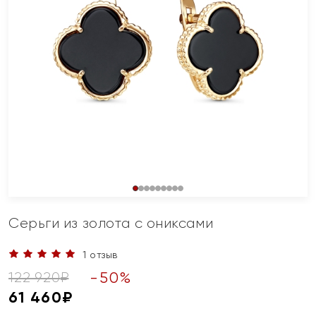
Серьги из золота с ониксами
1 отзыв
-
50
%
122 920
₽
61 460
₽