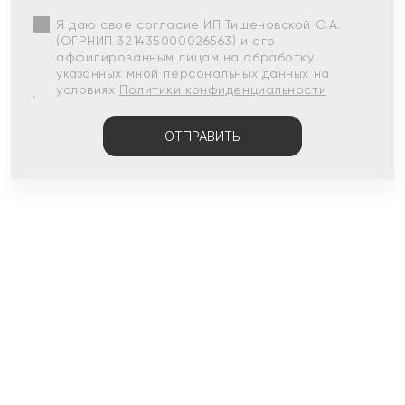
Я даю свое согласие ИП Тишеновской О.А.
(ОГРНИП 321435000026563) и его
аффилированным лицам на обработку
указанных мной персональных данных на
условиях
Политики конфиденциальности
ОТПРАВИТЬ