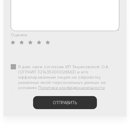
Оценка:
Я даю свое согласие ИП Тишеновской О.А.
(ОГРНИП 321435000026563) и его
аффилированным лицам на обработку
указанных мной персональных данных на
условиях
Политики конфиденциальности
ОТПРАВИТЬ