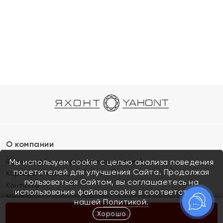
О компании
Франшиза (коммерческая концессия)
Мы используем cookie с целью анализа поведения
посетителей для улучшения Сайта. Продолжая
Карьера в ЯХОНТ
пользоваться Сайтом, вы соглашаетесь на
Контакты
использование файлов cookie в соответствии с
Магазины
нашей
Политикой.
Хорошо
КУПИТЬ
Покупателям