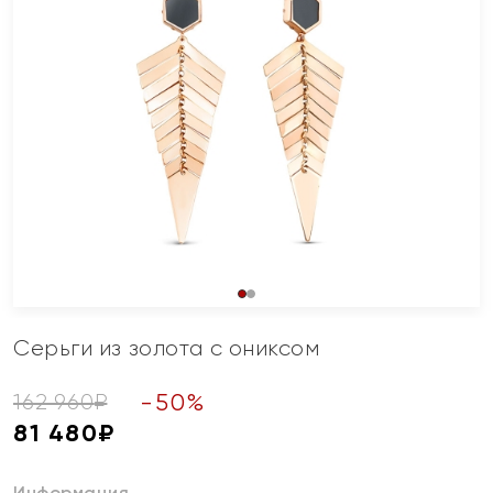
Серьги из золота с ониксом
-
50
%
162 960
₽
81 480
₽
Информация