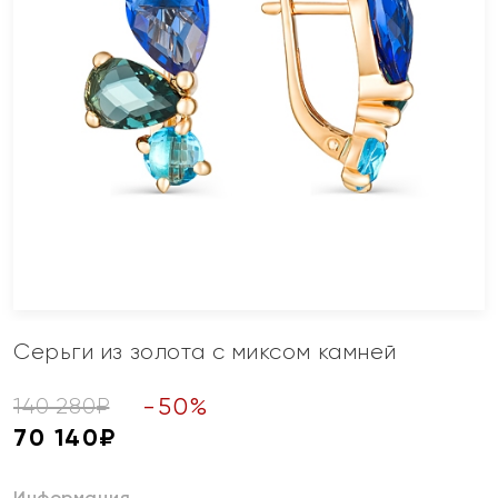
Серьги из золота с миксом камней
-
50
%
140 280
₽
70 140
₽
Информация