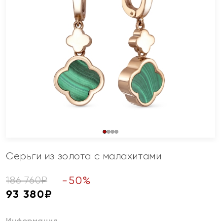
Серьги из золота с малахитами
-
50
%
186 760
₽
93 380
₽
Информация