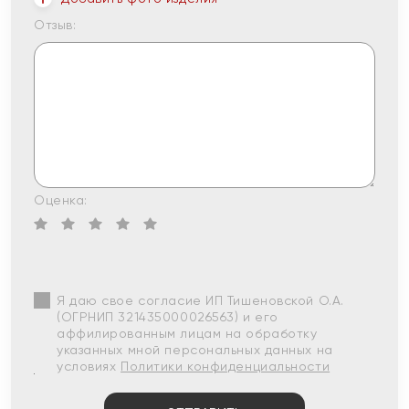
Отзыв:
Оценка:
Я даю свое согласие ИП Тишеновской О.А.
(ОГРНИП 321435000026563) и его
аффилированным лицам на обработку
указанных мной персональных данных на
условиях
Политики конфиденциальности