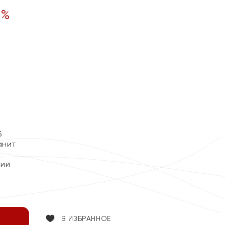
0
%
5
анит
кий
В ИЗБРАННОЕ