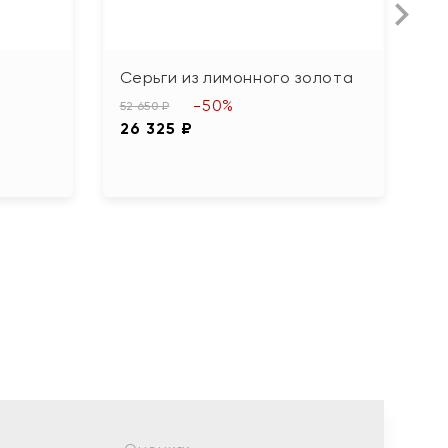
Серьги из лимонного золота
С
-50%
52 650 ₽
75
26 325 ₽
3