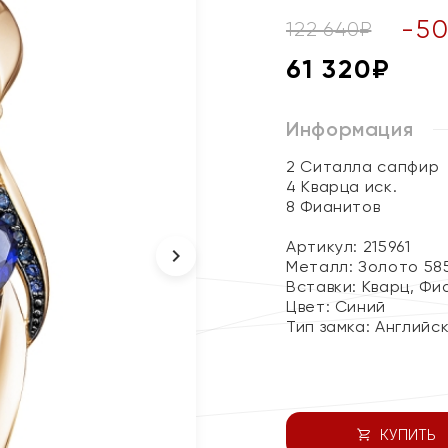
-
5
122 640
₽
61 320
₽
Информация
2 Ситалла сапфир
4 Кварца иск.
8 Фианитов
Артикул: 215961
Металл:
Золото 58
Вставки:
Кварц, Фи
Цвет:
Синий
Тип замка:
Английс
КУПИТЬ