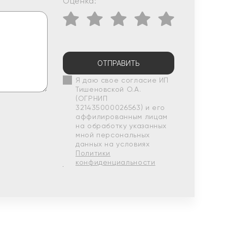
Оценка:
ОТПРАВИТЬ
Я даю свое согласие ИП
Тишеновской О.А.
(ОГРНИП
321435000026563) и его
аффилированным лицам
на обработку указанных
мной персональных
данных на условиях
Политики
конфиденциальности