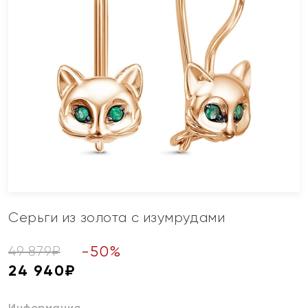
Серьги из золота с изумрудами
-
50
%
49 879
₽
24 940
₽
Информация