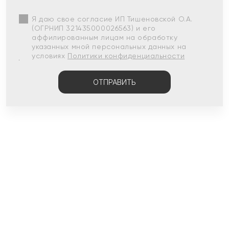
Я даю свое согласие ИП Тишеновской О.А.
(ОГРНИП 321435000026563) и его
аффилированным лицам на обработку
указанных мной персональных данных на
условиях
Политики конфиденциальности
ОТПРАВИТЬ