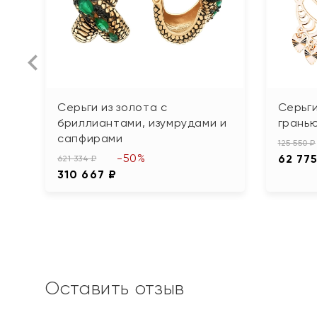
Серьги из золота с
Серьги
бриллиантами, изумрудами и
грань
сапфирами
125 550 ₽
-50%
62 775
621 334 ₽
310 667 ₽
Оставить отзыв