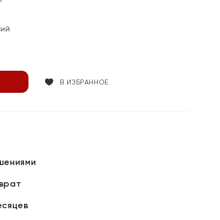
кий
В ИЗБРАННОЕ
шениями
зврат
есяцев