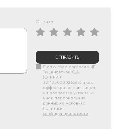
Оценка:
ОТПРАВИТЬ
Я даю свое согласие ИП
Тишеновской О.А.
(ОГРНИП
321435000026563) и его
аффилированным лицам
на обработку указанных
мной персональных
данных на условиях
Политики
конфиденциальности