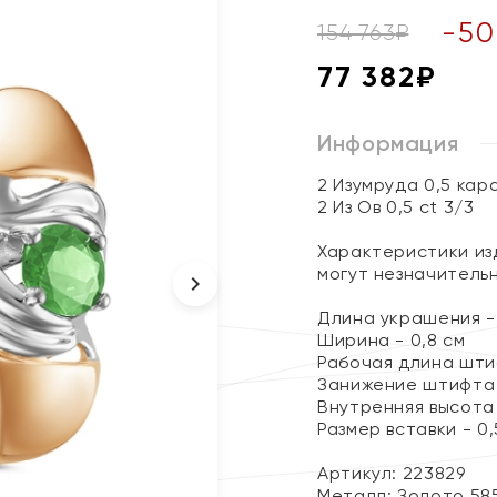
-
50
154 763
₽
77 382
₽
Информация
2 Изумруда 0,5 кар
2 Из Ов 0,5 ct 3/3
Характеристики изд
могут незначитель
Длина украшения - 
Ширина - 0,8 см
Рабочая длина штиф
Занижение штифта 
Внутренняя высота 
Размер вставки - 0,
Артикул: 223829
Металл:
Золото 58