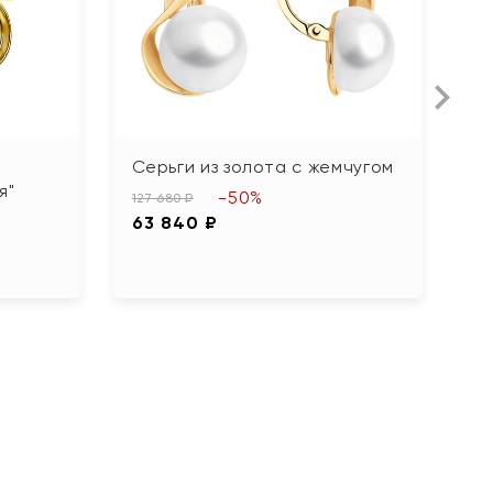
Серьги из золота с жемчугом
С
я"
б
-50%
127 680 ₽
63 840 ₽
12
6