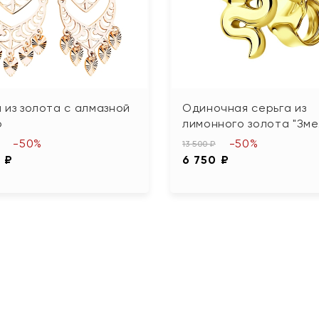
 из золота с алмазной
Одиночная серьга из
ю
лимонного золота "Зме
-50%
-50%
13 500 ₽
 ₽
6 750 ₽