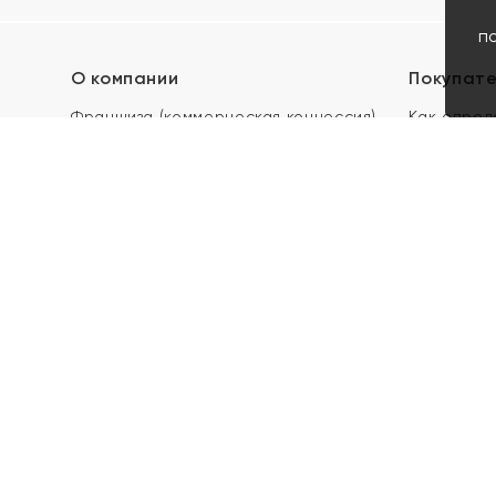
п
О компании
Покупат
Франшиза (коммерческая концессия)
Как опред
Карьера в ЯХОНТ
Акции
Контакты
Скупка и 
Магазины
Отзывы
Электронн
Правила п
подарочны