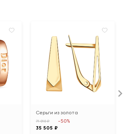
Серьги из золота
С
с
-50%
71 010 ₽
35 505 ₽
37