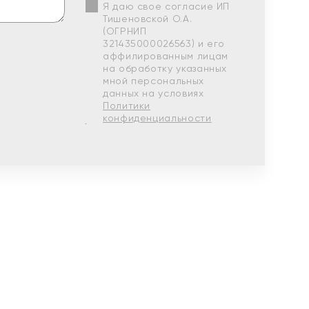
Я даю свое согласие ИП
Тишеновской О.А.
(ОГРНИП
321435000026563) и его
аффилированным лицам
на обработку указанных
мной персональных
данных на условиях
Политики
конфиденциальности