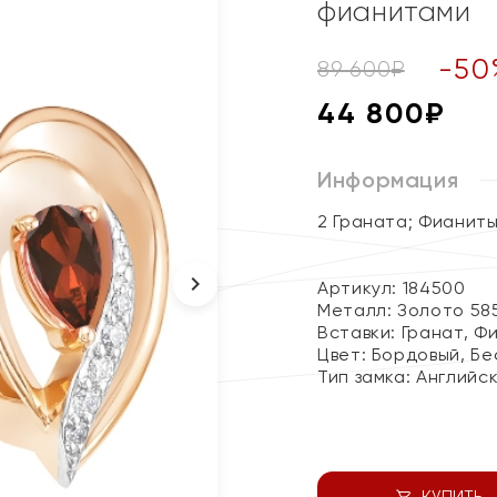
фианитами
-
50
89 600
₽
44 800
₽
Информация
2 Граната; Фианит
Артикул: 184500
Металл:
Золото 58
Вставки:
Гранат, Ф
Цвет:
Бордовый, Бе
Тип замка:
Английс
КУПИТЬ