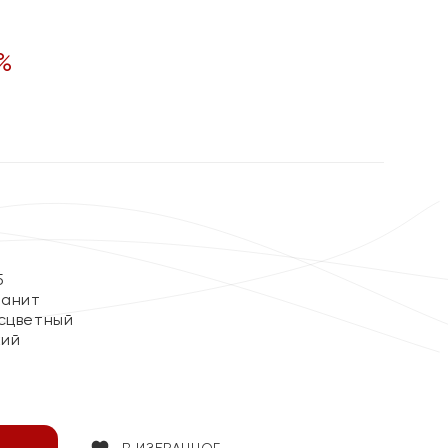
%
ы
5
ианит
сцветный
кий
В ИЗБРАННОЕ