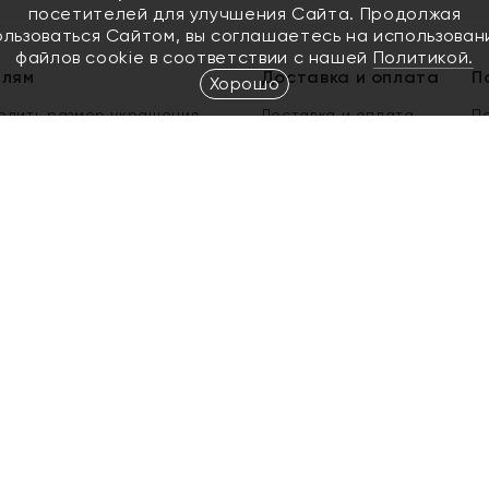
посетителей для улучшения Сайта. Продолжая
ользоваться Сайтом, вы соглашаетесь на использован
файлов cookie в соответствии с нашей
Политикой.
елям
Доставка и оплата
П
Хорошо
елить размер украшения
Доставка и оплата
П
п
обмен золота
ый подарочный сертификат
ользования Электронным
м сертификатом «Яхонт»