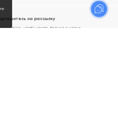
ие
одпишитесь на рассылку
одпишитесь, чтобы узнать больше о новых
оступлениях, новостях и спецпредложениях Яхонт!
Я даю свое согласие ИП Тишеновской О.А.
(ОГРНИП 321435000026563) и его
аффилированным лицам на обработку указанных
мной персональных данных на условиях
Политики
конфиденциальности