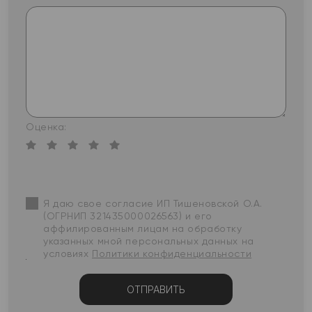
Оценка:
Я даю свое согласие ИП Тишеновской О.А.
(ОГРНИП 321435000026563) и его
аффилированным лицам на обработку
указанных мной персональных данных на
условиях
Политики конфиденциальности
ОТПРАВИТЬ