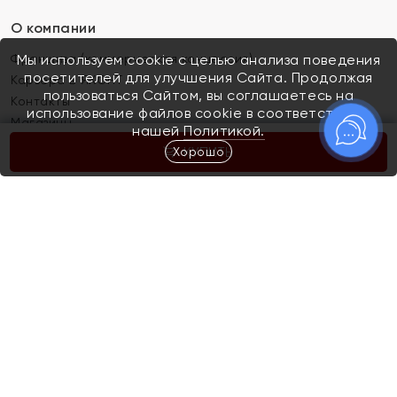
О компании
Франшиза (коммерческая концессия)
Мы используем cookie с целью анализа поведения
посетителей для улучшения Сайта. Продолжая
Карьера в ЯХОНТ
пользоваться Сайтом, вы соглашаетесь на
Контакты
использование файлов cookie в соответствии с
Магазины
нашей
Политикой.
Хорошо
КУПИТЬ
Покупателям
Как определить размер украшения
Киров
Акции
Магазины
Скупка и обмен золота
Отзывы
Электронный подарочный сертификат
Помолвка и свадьба
Правила пользования Электронным
Каталог
подарочным сертификатом «Яхонт»
Новинки
Доставка и оплата
Акции
Скупка и обмен золота
Доставка и оплата