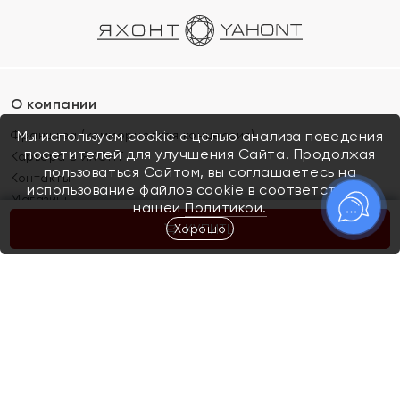
О компании
Франшиза (коммерческая концессия)
Мы используем cookie с целью анализа поведения
посетителей для улучшения Сайта. Продолжая
Карьера в ЯХОНТ
пользоваться Сайтом, вы соглашаетесь на
Контакты
использование файлов cookie в соответствии с
Магазины
нашей
Политикой.
Хорошо
КУПИТЬ
Покупателям
Как определить размер украшения
Киров
Акции
Магазины
Скупка и обмен золота
Отзывы
Электронный подарочный сертификат
Помолвка и свадьба
Правила пользования Электронным
Каталог
подарочным сертификатом «Яхонт»