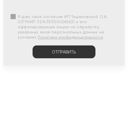
Я даю свое согласие ИП Тишеновской О.А.
(ОГРНИП 321435000026563) и его
аффилированным лицам на обработку
указанных мной персональных данных на
условиях
Политики конфиденциальности
ОТПРАВИТЬ