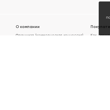
п
О компании
Покупат
Франшиза (коммерческая концессия)
Как опред
Карьера в ЯХОНТ
Акции
Контакты
Скупка и 
Магазины
Отзывы
Электронн
Правила п
подарочны