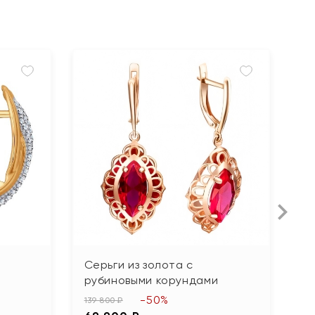
Серьги из золота с
С
рубиновыми корундами
ф
-50%
139 800 ₽
28