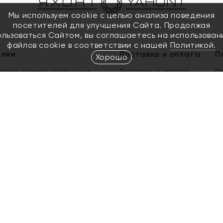
Мы используем cookie с целью анализа поведения
посетителей для улучшения Сайта. Продолжая
ользоваться Сайтом, вы соглашаетесь на использован
файлов cookie в соответствии с нашей
Политикой.
елям
Доставка и оплата
П
Хорошо
елить размер украшения
Доставка и оплата
П
п
обмен золота
ый подарочный сертификат
ользования Электронным
м сертификатом «Яхонт»