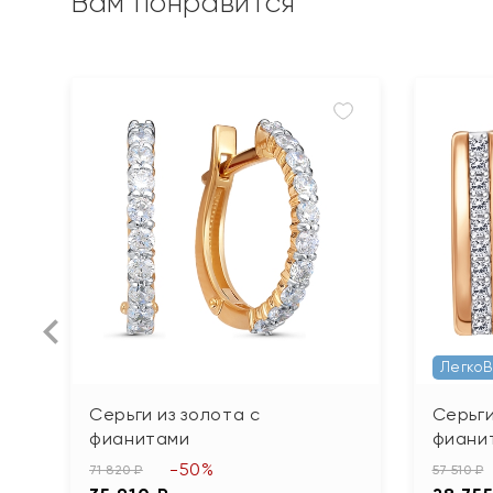
Вам понравится
Легко
Серьги из золота с
Серьги
фианитами
фиани
-50%
71 820 ₽
57 510 ₽