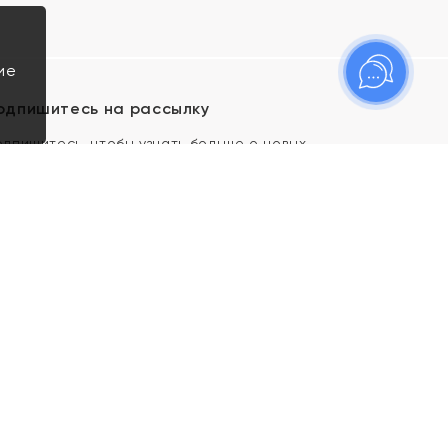
ие
одпишитесь на рассылку
одпишитесь, чтобы узнать больше о новых
оступлениях, новостях и спецпредложениях Яхонт!
Я даю свое согласие ИП Тишеновской О.А.
(ОГРНИП 321435000026563) и его
аффилированным лицам на обработку указанных
мной персональных данных на условиях
Политики
конфиденциальности