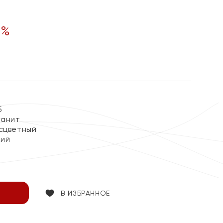
0
%
5
ианит
сцветный
кий
В ИЗБРАННОЕ