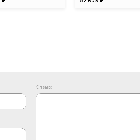
 ₽
62 505 ₽
Отзыв: