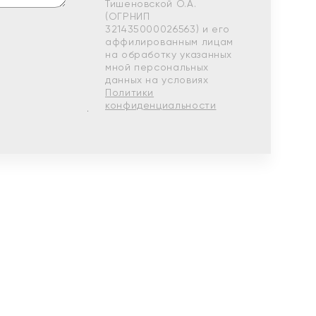
Тишеновской О.А.
(ОГРНИП
321435000026563) и его
аффилированным лицам
на обработку указанных
мной персональных
данных на условиях
Политики
конфиденциальности