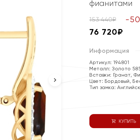
фианитами
-
5
153 440
₽
76 720
₽
Информация
Артикул: 194801
Металл:
Золото 58
Вставки:
Гранат, Ф
Цвет:
Бордовый, Бе
Тип замка:
Английс
КУПИТЬ