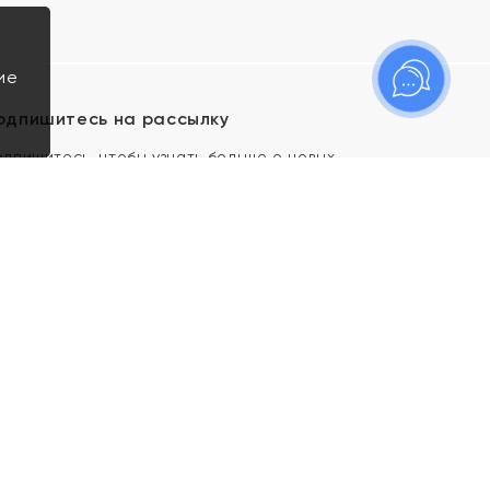
ие
одпишитесь на рассылку
одпишитесь, чтобы узнать больше о новых
оступлениях, новостях и спецпредложениях Яхонт!
Я даю свое согласие ИП Тишеновской О.А.
(ОГРНИП 321435000026563) и его
аффилированным лицам на обработку указанных
мной персональных данных на условиях
Политики
конфиденциальности