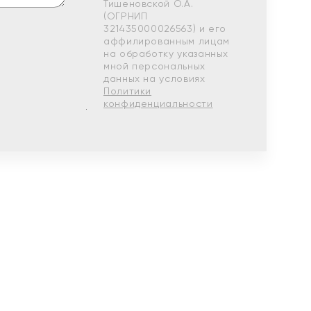
Тишеновской О.А.
(ОГРНИП
321435000026563) и его
аффилированным лицам
на обработку указанных
мной персональных
данных на условиях
Политики
конфиденциальности