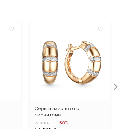
Серьги из золота с
З
фианитами
20
-50%
1
92 070 ₽