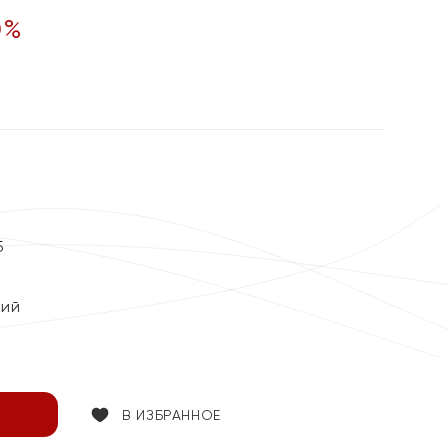
0
%
5
кий
В ИЗБРАННОЕ