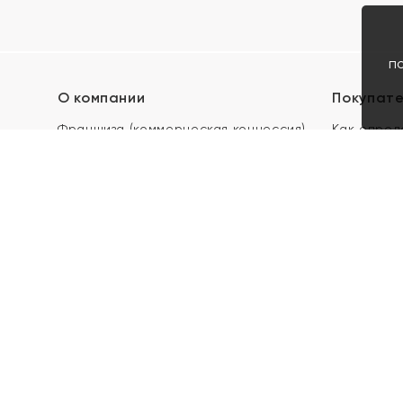
п
О компании
Покупат
Франшиза (коммерческая концессия)
Как опред
Карьера в ЯХОНТ
Акции
Контакты
Скупка и 
Магазины
Отзывы
Электронн
Правила п
подарочны