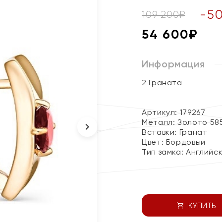
-
5
109 200
₽
54 600
₽
Информация
2 Граната
Артикул: 179267
Металл:
Золото 58
Вставки:
Гранат
Цвет:
Бордовый
Тип замка:
Английс
КУПИТЬ