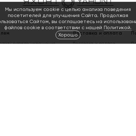
Мы используем cookie с целью анализа поведения
посетителей для улучшения Сайта. Продолжая
ользоваться Сайтом, вы соглашаетесь на использован
файлов cookie в соответствии с нашей
Политикой.
елям
Доставка и оплата
П
Хорошо
елить размер украшения
Доставка и оплата
П
п
обмен золота
ый подарочный сертификат
ользования Электронным
м сертификатом «Яхонт»