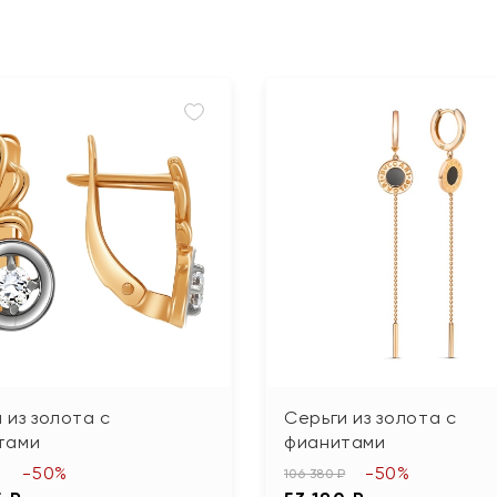
 из золота с
Серьги из золота с
тами
фианитами
-50%
-50%
106 380 ₽