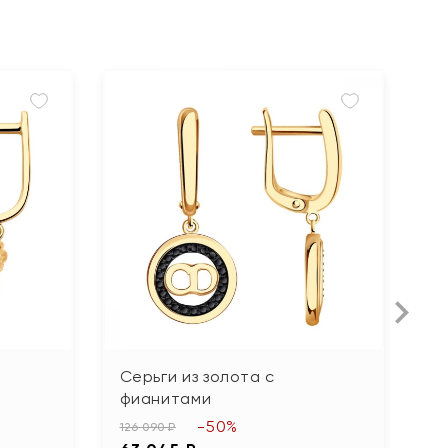
Серьги из золота с
С
фианитами
41
-50%
2
126 090 ₽