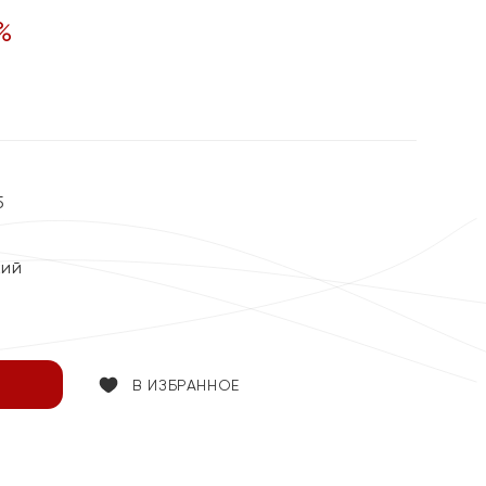
%
5
кий
В ИЗБРАННОЕ