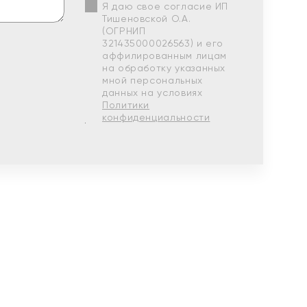
Я даю свое согласие ИП
Тишеновской О.А.
(ОГРНИП
321435000026563) и его
аффилированным лицам
на обработку указанных
мной персональных
данных на условиях
Политики
конфиденциальности