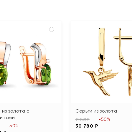
 из золота с
Серьги из золота
литами
-50%
61 560 ₽
-50%
30 780 ₽