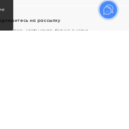
ие
одпишитесь на рассылку
одпишитесь, чтобы узнать больше о новых
оступлениях, новостях и спецпредложениях Яхонт!
Я даю свое согласие ИП Тишеновской О.А.
(ОГРНИП 321435000026563) и его
аффилированным лицам на обработку указанных
мной персональных данных на условиях
Политики
конфиденциальности