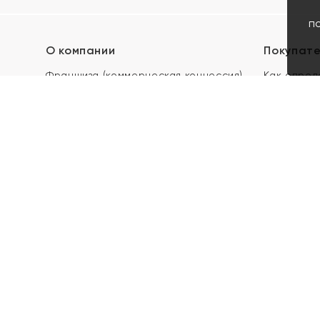
п
О компании
Покупат
Франшиза (коммерческая концессия)
Как опред
Карьера в ЯХОНТ
Акции
Контакты
Скупка и 
Магазины
Отзывы
Электронн
Правила п
подарочны