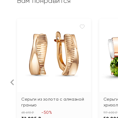
Вам понравится
Серьги из золота с алмазной
Серьги
гранью
хризо
-50%
65 610 ₽
117 600 ₽