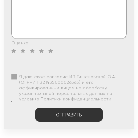
Оценка:
Я даю свое согласие ИП Тишеновской О.А.
(ОГРНИП 321435000026563) и его
аффилированным лицам на обработку
указанных мной персональных данных на
условиях
Политики конфиденциальности
ОТПРАВИТЬ