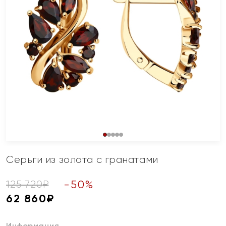
Серьги из золота с гранатами
-
50
%
125 720
₽
62 860
₽
Информация