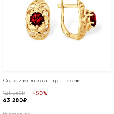
Серьги из золота с гранатами
-
50
%
126 560
₽
63 280
₽
Информация