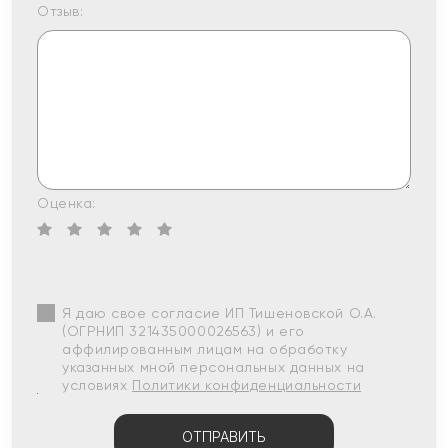
Отзыв:
Оценка:
Я даю свое согласие ИП Тишеновской О.А.
(ОГРНИП 321435000026563) и его
аффилированным лицам на обработку
указанных мной персональных данных на
условиях
Политики конфиденциальности
ОТПРАВИТЬ