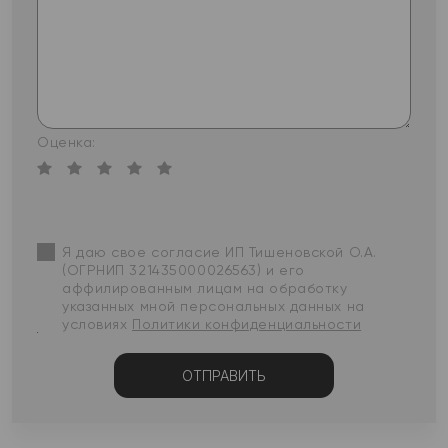
Оценка:
Я даю свое согласие ИП Тишеновской О.А.
(ОГРНИП 321435000026563) и его
аффилированным лицам на обработку
указанных мной персональных данных на
условиях
Политики конфиденциальности
ОТПРАВИТЬ