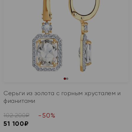
Серьги из золота с горным хрусталем и
фианитами
-
50
%
102 200
₽
51 100
₽