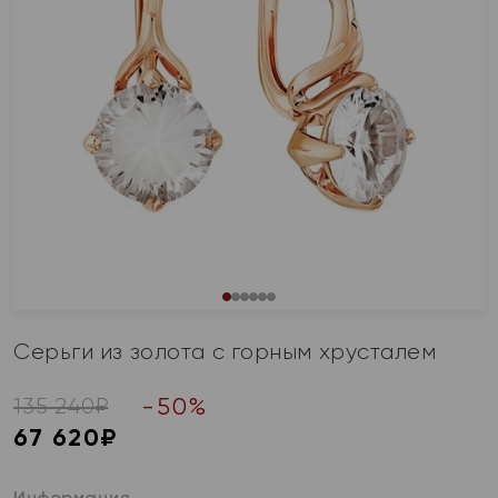
Серьги из золота с горным хрусталем
-
50
%
135 240
₽
67 620
₽
Информация