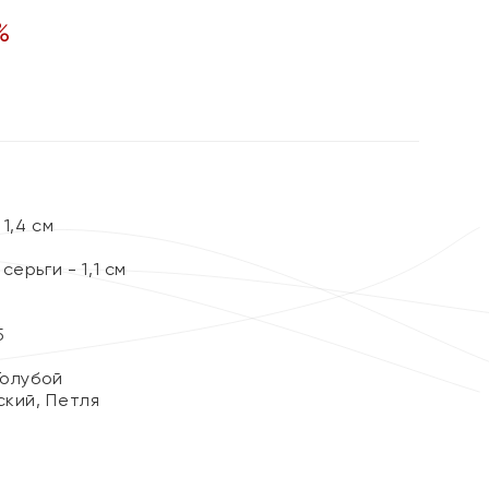
%
1,4 см
ерьги - 1,1 см
5
Голубой
ский, Петля