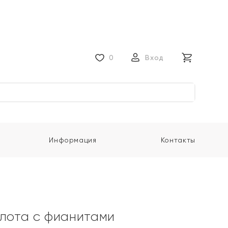
0
Вход
Информация
Контакты
олота с фианитами