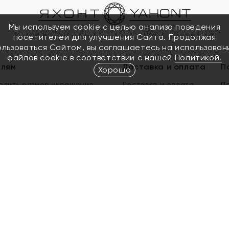
Мы используем cookie с целью анализа поведения
посетителей для улучшения Сайта. Продолжая
ользоваться Сайтом, вы соглашаетесь на использован
файлов cookie в соответствии с нашей
Политикой.
елям
Доставка и оплата
П
Хорошо
елить размер украшения
Доставка и оплата
П
п
обмен золота
ый подарочный сертификат
ользования Электронным
м сертификатом «Яхонт»