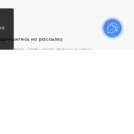
ие
одпишитесь на рассылку
одпишитесь, чтобы узнать больше о новых
оступлениях, новостях и спецпредложениях Яхонт!
Я даю свое согласие ИП Тишеновской О.А.
(ОГРНИП 321435000026563) и его
аффилированным лицам на обработку указанных
мной персональных данных на условиях
Политики