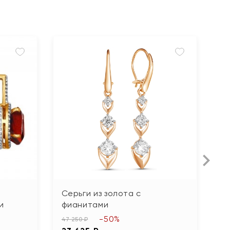
Серьги из золота с
С
и
фианитами
б
-50%
47 250 ₽
16