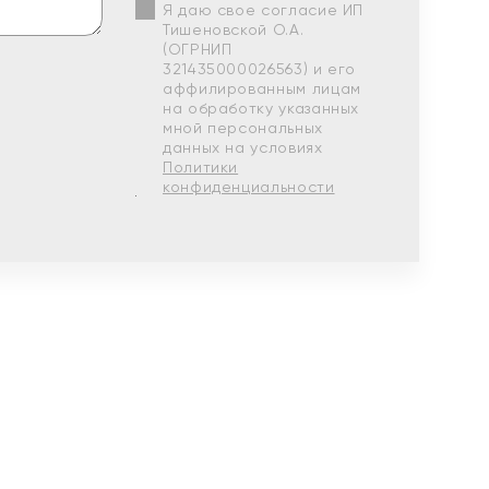
Я даю свое согласие ИП
Тишеновской О.А.
(ОГРНИП
321435000026563) и его
аффилированным лицам
на обработку указанных
мной персональных
данных на условиях
Политики
конфиденциальности