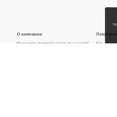
п
О компании
Покупат
Франшиза (коммерческая концессия)
Как опред
Карьера в ЯХОНТ
Акции
Контакты
Скупка и 
Магазины
Отзывы
Электронн
Правила п
подарочны