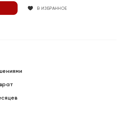
В ИЗБРАННОЕ
шениями
зврат
есяцев