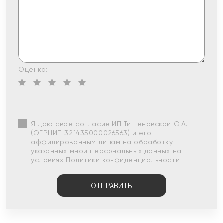
Оценка:
Я даю свое согласие ИП Тишеновской О.А.
(ОГРНИП 321435000026563) и его
аффилированным лицам на обработку
указанных мной персональных данных на
условиях
Политики конфиденциальности
ОТПРАВИТЬ