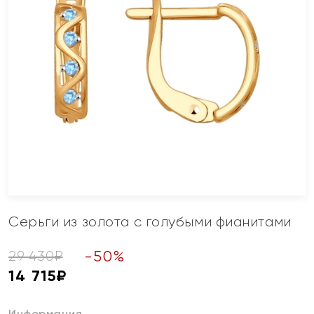
Серьги из золота с голубыми фианитами
-
50
%
29 430
₽
14 715
₽
Информация