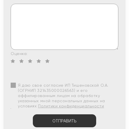
Оценка:
Я даю свое согласие ИП Тишеновской О.А.
(ОГРНИП 321435000026563) и его
аффилированным лицам на обработку
указанных мной персональных данных на
условиях
Политики конфиденциальности
ОТПРАВИТЬ