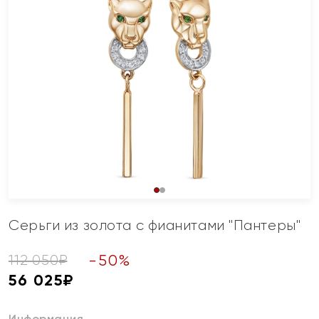
Серьги из золота с фианитами "Пантеры"
-
50
%
112 050
₽
56 025
₽
Информация