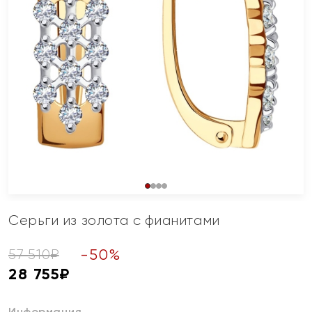
Серьги из золота с фианитами
-
50
%
57 510
₽
28 755
₽
Информация