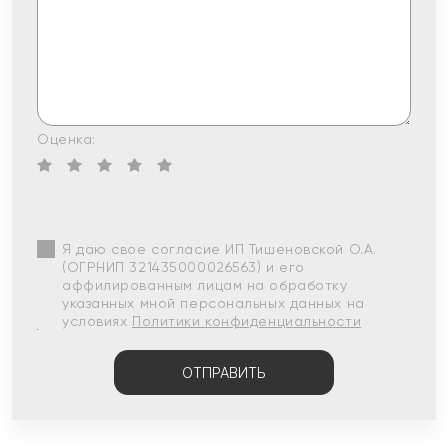
Оценка:
Я даю свое согласие ИП Тишеновской О.А.
(ОГРНИП 321435000026563) и его
аффилированным лицам на обработку
указанных мной персональных данных на
условиях
Политики конфиденциальности
ОТПРАВИТЬ