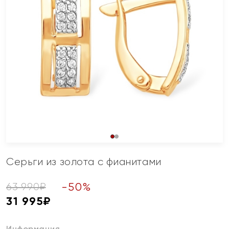
Серьги из золота с фианитами
-
50
%
63 990
₽
31 995
₽
Информация