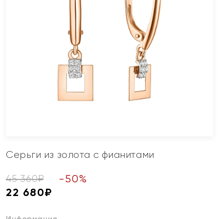
Серьги из золота с фианитами
-
50
%
45 360
₽
22 680
₽
Информация