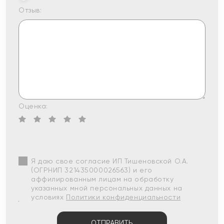
Отзыв:
Оценка:
Я даю свое согласие ИП Тишеновской О.А.
(ОГРНИП 321435000026563) и его
аффилированным лицам на обработку
указанных мной персональных данных на
условиях
Политики конфиденциальности
ОТПРАВИТЬ