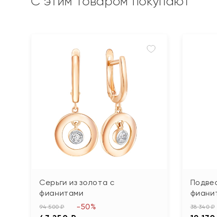
С этим товаром покупают
Серьги из золота с
Подвес
фианитами
фиани
-50%
94 500 ₽
38 340 ₽