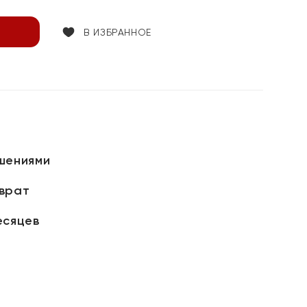
В ИЗБРАННОЕ
шениями
зврат
есяцев