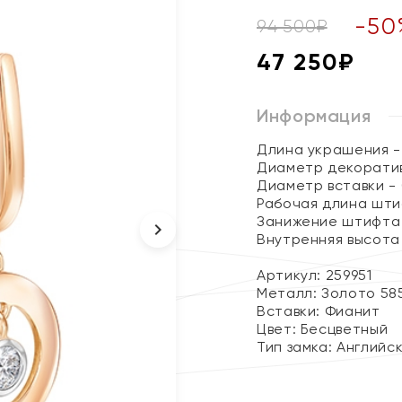
-
50
94 500
₽
47 250
₽
Информация
Длина украшения - 
Диаметр декоратив
Диаметр вставки - 
Рабочая длина штиф
Занижение штифта -
Внутренняя высота 
Артикул: 259951
Металл:
Золото 58
Вставки:
Фианит
Цвет:
Бесцветный
Тип замка:
Английс