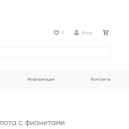
0
Вход
Информация
Контакты
олота с фианитами