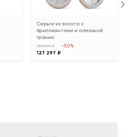
Серьги из золота с
С
бриллиантами и алмазной
б
гранью
10
-50%
5
254 594 ₽
127 297 ₽