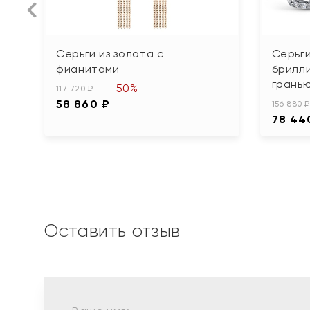
Серьги из золота с
Серьги
фианитами
брилл
грань
-50%
117 720 ₽
58 860 ₽
156 880 ₽
78 44
Оставить отзыв