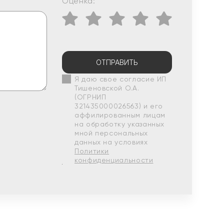
Оценка:
ОТПРАВИТЬ
Я даю свое согласие ИП
Тишеновской О.А.
(ОГРНИП
321435000026563) и его
аффилированным лицам
на обработку указанных
мной персональных
данных на условиях
Политики
конфиденциальности