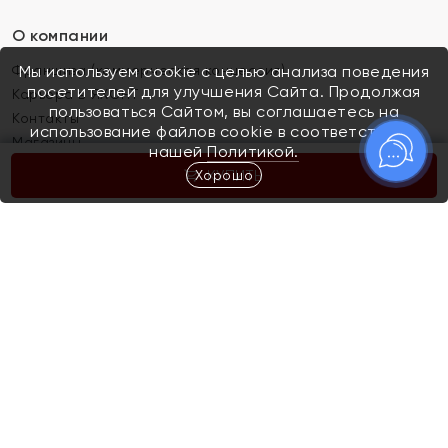
О компании
Франшиза (коммерческая концессия)
Мы используем cookie с целью анализа поведения
посетителей для улучшения Сайта. Продолжая
Карьера в ЯХОНТ
пользоваться Сайтом, вы соглашаетесь на
Контакты
использование файлов cookie в соответствии с
Магазины
нашей
Политикой.
Хорошо
КУПИТЬ
Покупателям
Как определить размер украшения
Киров
Акции
Магазины
Скупка и обмен золота
Отзывы
Электронный подарочный сертификат
Помолвка и свадьба
Правила пользования Электронным
Каталог
подарочным сертификатом «Яхонт»
Новинки
Доставка и оплата
Акции