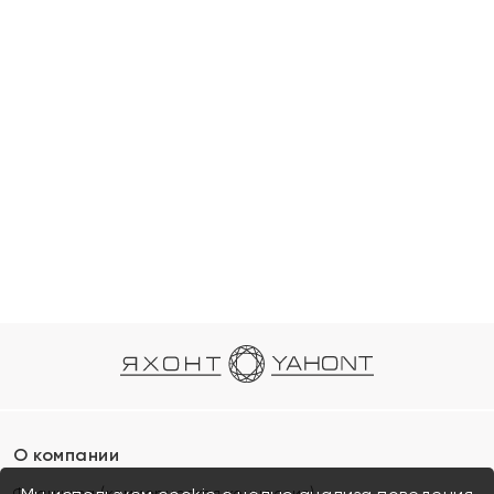
О компании
Франшиза (коммерческая концессия)