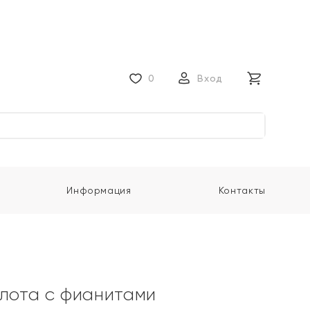
0
Вход
Информация
Контакты
олота с фианитами