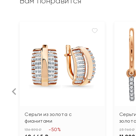
Вам понравится
Серьги из золота с
Серьг
фианитами
золот
-50%
136 890 ₽
23 760 ₽