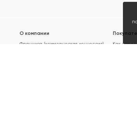
п
О компании
Покупат
Франшиза (коммерческая концессия)
Как опред
Карьера в ЯХОНТ
Акции
Контакты
Скупка и 
Магазины
Отзывы
Электронн
Правила п
подарочны