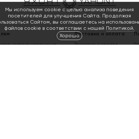
Мы используем cookie с целью анализа поведения
посетителей для улучшения Сайта. Продолжая
ользоваться Сайтом, вы соглашаетесь на использован
файлов cookie в соответствии с нашей
Политикой.
елям
Доставка и оплата
П
Хорошо
елить размер украшения
Доставка и оплата
П
п
обмен золота
ый подарочный сертификат
ользования Электронным
м сертификатом «Яхонт»