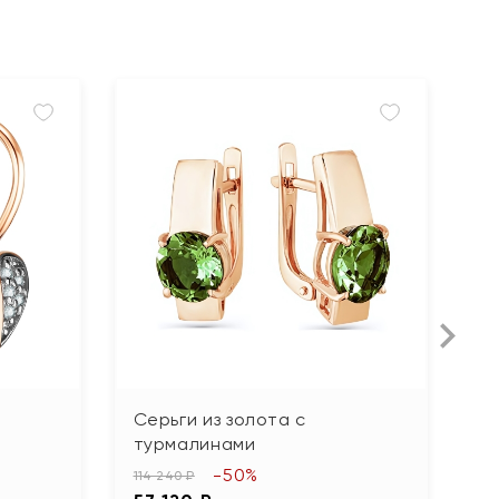
Л
Серьги из золота с
С
турмалинами
г
-50%
114 240 ₽
42