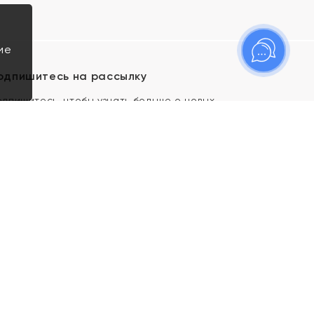
ие
одпишитесь на рассылку
одпишитесь, чтобы узнать больше о новых
оступлениях, новостях и спецпредложениях Яхонт!
Я даю свое согласие ИП Тишеновской О.А.
(ОГРНИП 321435000026563) и его
аффилированным лицам на обработку указанных
мной персональных данных на условиях
Политики
конфиденциальности