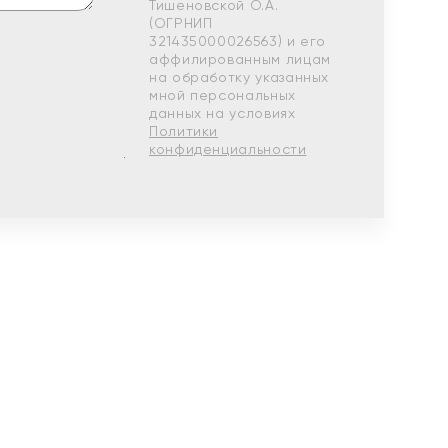
Тишеновской О.А.
(ОГРНИП
321435000026563) и его
аффилированным лицам
на обработку указанных
мной персональных
данных на условиях
Политики
конфиденциальности