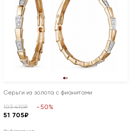
Серьги из золота с фианитами
-
50
%
103 410
₽
51 705
₽
Информация