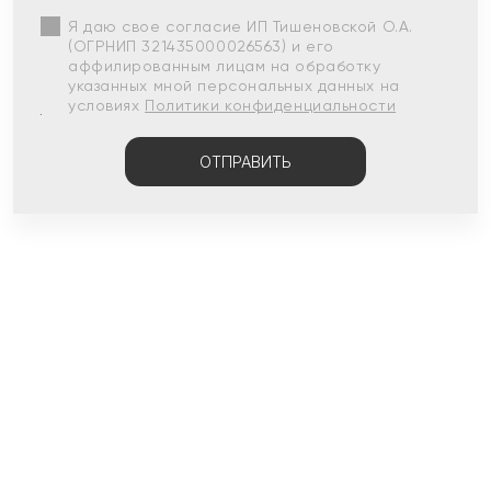
Я даю свое согласие ИП Тишеновской О.А.
(ОГРНИП 321435000026563) и его
аффилированным лицам на обработку
указанных мной персональных данных на
условиях
Политики конфиденциальности
ОТПРАВИТЬ