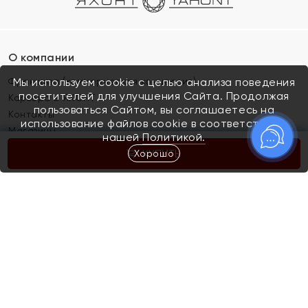
О компании
Франшиза (коммерческая концессия)
Мы используем cookie с целью анализа поведения
посетителей для улучшения Сайта. Продолжая
Карьера в ЯХОНТ
пользоваться Сайтом, вы соглашаетесь на
Контакты
использование файлов cookie в соответствии с
Магазины
нашей
Политикой.
Хорошо
КУПИТЬ
Покупателям
Как определить размер украшения
Киров
Акции
Магазины
Скупка и обмен золота
Отзывы
Электронный подарочный сертификат
Помолвка и свадьба
Правила пользования Электронным
Каталог
подарочным сертификатом «Яхонт»
Новинки