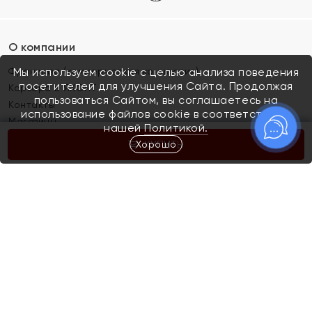
О компании
Франшиза (коммерческая концессия)
Мы используем cookie с целью анализа поведения
посетителей для улучшения Сайта. Продолжая
Карьера в ЯХОНТ
пользоваться Сайтом, вы соглашаетесь на
Контакты
использование файлов cookie в соответствии с
Магазины
нашей
Политикой.
Хорошо
КУПИТЬ
Покупателям
Как определить размер украшения
Киров
Акции
Магазины
Скупка и обмен золота
Отзывы
Электронный подарочный сертификат
Помолвка и свадьба
Правила пользования Электронным
Каталог
подарочным сертификатом «Яхонт»
Новинки