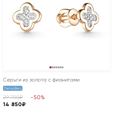
Серьги из золота с фианитами
ЛегкоВес
-
50
%
29 700
₽
14 850
₽