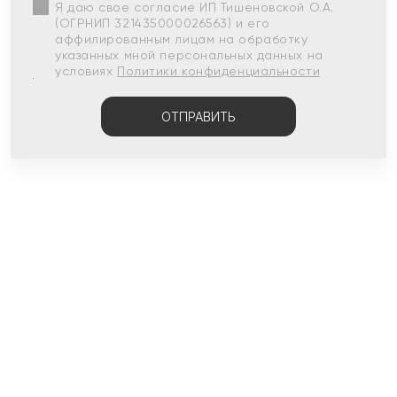
Я даю свое согласие ИП Тишеновской О.А.
(ОГРНИП 321435000026563) и его
аффилированным лицам на обработку
указанных мной персональных данных на
условиях
Политики конфиденциальности
ОТПРАВИТЬ