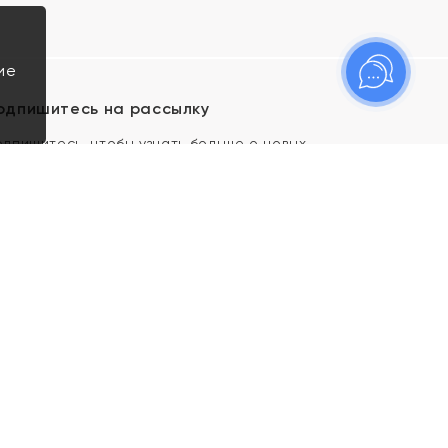
ие
одпишитесь на рассылку
одпишитесь, чтобы узнать больше о новых
оступлениях, новостях и спецпредложениях Яхонт!
Я даю свое согласие ИП Тишеновской О.А.
(ОГРНИП 321435000026563) и его
аффилированным лицам на обработку указанных
мной персональных данных на условиях
Политики
конфиденциальности