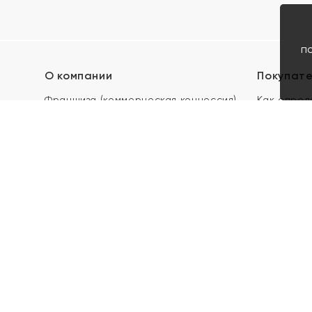
п
О компании
Покупат
Франшиза (коммерческая концессия)
Как опред
Карьера в ЯХОНТ
Акции
Контакты
Скупка и 
Магазины
Отзывы
Электронн
Правила п
подарочны