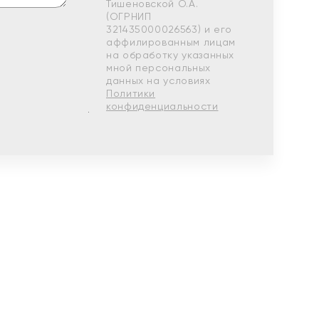
Тишеновской О.А.
(ОГРНИП
321435000026563) и его
аффилированным лицам
на обработку указанных
мной персональных
данных на условиях
Политики
конфиденциальности