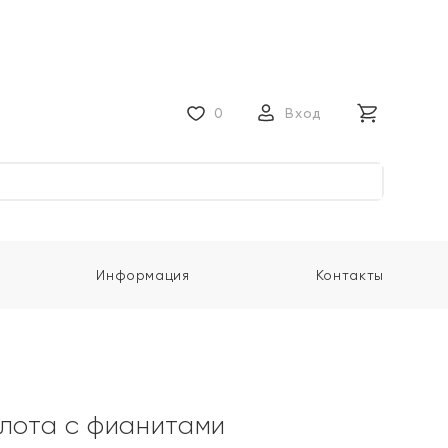
0
Вход
Информация
Контакты
олота с фианитами